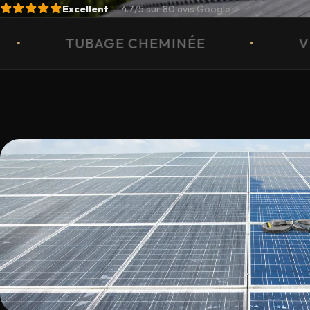
Excellent
—
4.7
/5 sur
80
avis Google
HEMINÉE
•
VELUX
•
M