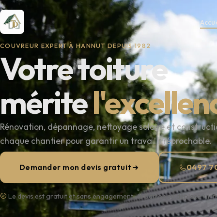
Accue
COUVREUR EXPERT À HANNUT DEPUIS 1982
Votre toiture
mérite
l'excellen
Rénovation, dépannage, nettoyage solaire et constructio
chaque chantier pour garantir un travail irréprochable.
Demander mon devis gratuit
0497 70
Le devis est gratuit et sans engagement : le patron se déplace lui