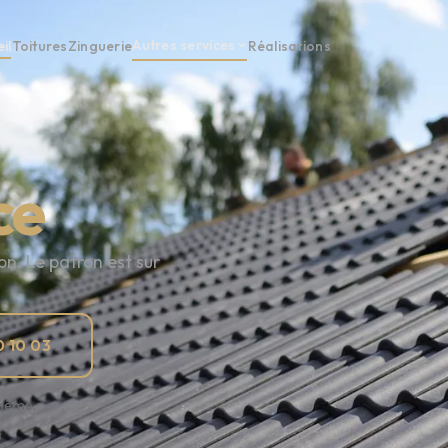
Autres services
il
Toitures
Zinguerie
Réalisations
ce
n. Le patron est sur
 10 03
-même.