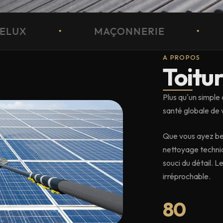
AÇONNERIE
•
BARDAGE
•
A PROPOS
Toitu
Plus qu'un simple
santé globale de 
Que vous ayez bes
nettoyage techni
souci du détail. L
irréprochable.
80