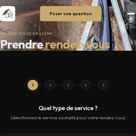
Poser une question
RENDEZ-VOUS EN LIGNE
Prendre
rendez-vous
1
2
3
4
5
Quel type de service ?
Sélectionnez le service souhaité pour votre rendez-vous